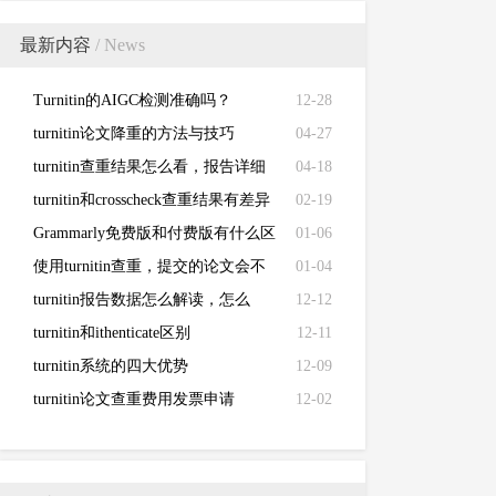
最新内容
/ News
Turnitin的AIGC检测准确吗？
12-28
turnitin论文降重的方法与技巧
04-27
turnitin查重结果怎么看，报告详细
04-18
解读来了！
turnitin和crosscheck查重结果有差异
02-19
Grammarly免费版和付费版有什么区
01-06
别？
使用turnitin查重，提交的论文会不
01-04
会被泄露？
turnitin报告数据怎么解读，怎么
12-12
看？
turnitin和ithenticate区别
12-11
turnitin系统的四大优势
12-09
turnitin论文查重费用发票申请
12-02