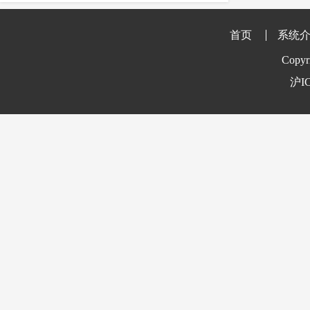
essay
IEEE
留学
课程
crosscheck
作用
维基百科
首页
系统
剽窃行为
防剽窃
著作权检测
Copyr
reference
留学生
英国留学生
沪IC
时间
准确
价格
参考文献
官网维护
学术不端检测
订购
英国大学
英文论文降重
防盗版软件
学校
出版公司
收费标准
查重系统
多少钱
nature
多久
防作弊
美国
学术诚信教育
实施路径
Springer
美国高校
论文修改
英国高校
多少合格