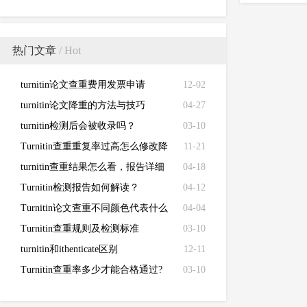
热门文章
/ Hot
turnitin论文查重费用发票申请
12-02
turnitin论文降重的方法与技巧
04-27
turnitin检测后会被收录吗？
03-10
Turnitin查重重复率过高怎么修改降
11-21
低
turnitin查重结果怎么看，报告详细
04-18
解读来了！
Turnitin检测报告如何解读？
04-12
Turnitin论文查重不同颜色代表什么
04-04
Turnitin查重规则及检测标准
03-10
turnitin和ithenticate区别
12-11
Turnitin查重率多少才能合格通过?
03-10