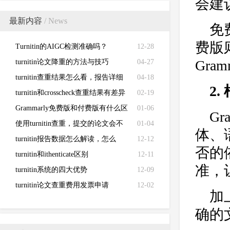
会建
最新内容
/ News
免
费版
Turnitin的AIGC检测准确吗？
12-28
Gra
turnitin论文降重的方法与技巧
04-27
turnitin查重结果怎么看，报告详细
04-18
2
解读来了！
turnitin和crosscheck查重结果有差异
02-19
Grammarly免费版和付费版有什么区
01-06
G
别？
使用turnitin查重，提交的论文会不
01-04
体、
会被泄露？
turnitin报告数据怎么解读，怎么
12-12
否的
看？
turnitin和ithenticate区别
12-11
准，
turnitin系统的四大优势
12-09
turnitin论文查重费用发票申请
12-02
加上
确的