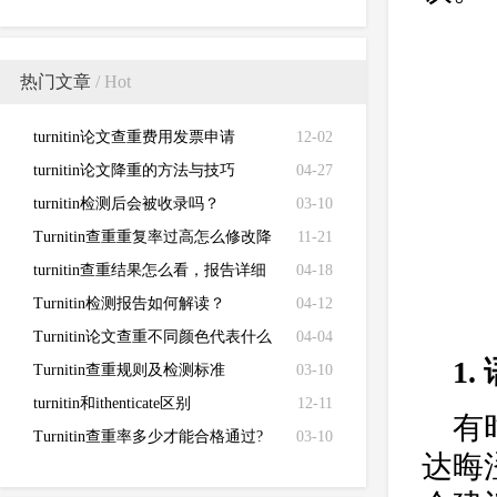
热门文章
/ Hot
turnitin论文查重费用发票申请
12-02
turnitin论文降重的方法与技巧
04-27
turnitin检测后会被收录吗？
03-10
Turnitin查重重复率过高怎么修改降
11-21
低
turnitin查重结果怎么看，报告详细
04-18
解读来了！
Turnitin检测报告如何解读？
04-12
Turnitin论文查重不同颜色代表什么
04-04
1
Turnitin查重规则及检测标准
03-10
turnitin和ithenticate区别
12-11
有
Turnitin查重率多少才能合格通过?
03-10
达晦