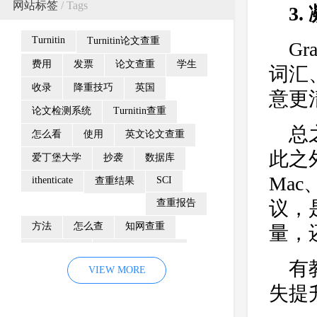
网站标签
/ Tags
3
Turnitin
Turnitin论文查重
G
费用
发票
论文查重
学生
词汇
收录
降重技巧
英国
意更
论文检测系统
Turnitin查重
总
怎么看
使用
英文论文查重
此之外
爱丁堡大学
抄袭
数据库
Mac
ithenticate
SCI
查重结果
查重报告
议，
方法
怎么查
知网查重
量，
防剽窃制度
Turnitin检测系统
有
VIEW MORE
重复率
颜色
相似性报告
失提
Turnitin查重系统
检测范围