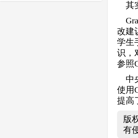
essay
IEEE
留学
课程
其
crosscheck
作用
维基百科
G
剽窃行为
防剽窃
著作权检测
改建
reference
留学生
英国留学生
学生
时间
识，对
准确
价格
参考文献
参照
官网维护
学术不端检测
订购
英国大学
英文论文降重
中央
防盗版软件
学校
出版公司
使用G
收费标准
查重系统
多少钱
提高
nature
多久
防作弊
美国
学术诚信教育
实施路径
版
Springer
美国高校
论文修改
有
英国高校
多少合格