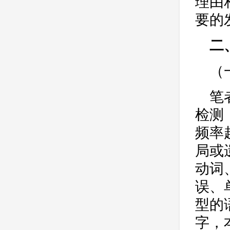
理由
要的
二
（
笔
检测
频率
局或
动词
误、
型的
字，