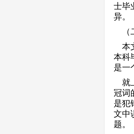
士毕
异。
（
本
本科
是一
就
冠词
是犯
文中
题。