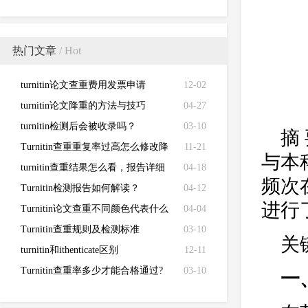
热门文章
/ Hot
turnitin论文查重费用发票申请
12-02
turnitin论文降重的方法与技巧
04-27
turnitin检测后会被收录吗？
03-10
摘
Turnitin查重重复率过高怎么修改降
11-21
与本
低
turnitin查重结果怎么看，报告详细
04-18
频次
解读来了！
Turnitin检测报告如何解读？
04-12
进行
Turnitin论文查重不同颜色代表什么
04-04
Turnitin查重规则及检测标准
03-10
关
turnitin和ithenticate区别
12-11
Turnitin查重率多少才能合格通过?
03-10
一