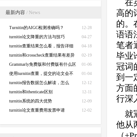
在
高的
最新内容
/ News
的。
Turnitin的AIGC检测准确吗？
12-28
语语
turnitin论文降重的方法与技巧
04-27
笔者
turnitin查重结果怎么看，报告详细
04-18
毕业
解读来了！
turnitin和crosscheck查重结果有差异
02-19
冠词
Grammarly免费版和付费版有什么区
01-06
别？
使用turnitin查重，提交的论文会不
01-04
到一
会被泄露？
turnitin报告数据怎么解读，怎么
12-12
方面
看？
turnitin和ithenticate区别
12-11
行深
turnitin系统的四大优势
12-09
turnitin论文查重费用发票申请
12-02
就
他从
（±P