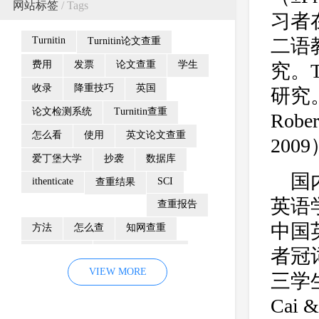
网站标签
/ Tags
习者
Turnitin
二语
Turnitin论文查重
费用
发票
论文查重
学生
究。T
收录
降重技巧
英国
研究
论文检测系统
Turnitin查重
Robe
怎么看
使用
英文论文查重
20
爱丁堡大学
抄袭
数据库
国
ithenticate
SCI
查重结果
英语学
查重报告
中国
方法
怎么查
知网查重
者冠
防剽窃制度
Turnitin检测系统
VIEW MORE
重复率
颜色
相似性报告
三学
Turnitin查重系统
检测范围
Ca