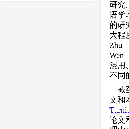
essay
IEEE
留学
课程
研究。
crosscheck
作用
维基百科
语学
剽窃行为
防剽窃
著作权检测
的研
reference
留学生
英国留学生
大程
时间
Zhu
准确
价格
参考文献
We
官网维护
学术不端检测
订购
混用
英国大学
英文论文降重
不同
防盗版软件
学校
出版公司
收费标准
查重系统
多少钱
截
nature
多久
防作弊
美国
文和
学术诚信教育
实施路径
Turni
Springer
美国高校
论文修改
论文
英国高校
多少合格