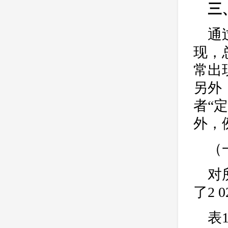
三
通
现，
常出
另外
者“
外，例
（
对
了2
表