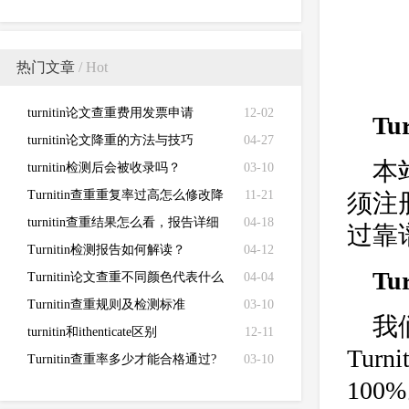
热门文章
/ Hot
turnitin论文查重费用发票申请
12-02
T
turnitin论文降重的方法与技巧
04-27
本
turnitin检测后会被收录吗？
03-10
Turnitin查重重复率过高怎么修改降
11-21
须注
低
turnitin查重结果怎么看，报告详细
04-18
过靠谱
解读来了！
Turnitin检测报告如何解读？
04-12
Tu
Turnitin论文查重不同颜色代表什么
04-04
Turnitin查重规则及检测标准
03-10
我
turnitin和ithenticate区别
12-11
Tu
Turnitin查重率多少才能合格通过?
03-10
10