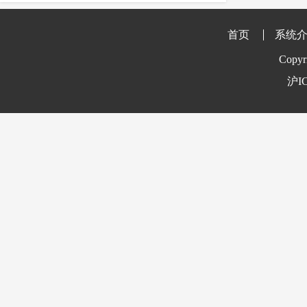
essay
IEEE
留学
课程
crosscheck
作用
维基百科
首页
系统
剽窃行为
防剽窃
著作权检测
Copyr
reference
留学生
英国留学生
沪IC
时间
准确
价格
参考文献
官网维护
学术不端检测
订购
英国大学
英文论文降重
防盗版软件
学校
出版公司
收费标准
查重系统
多少钱
nature
多久
防作弊
美国
学术诚信教育
实施路径
Springer
美国高校
论文修改
英国高校
多少合格