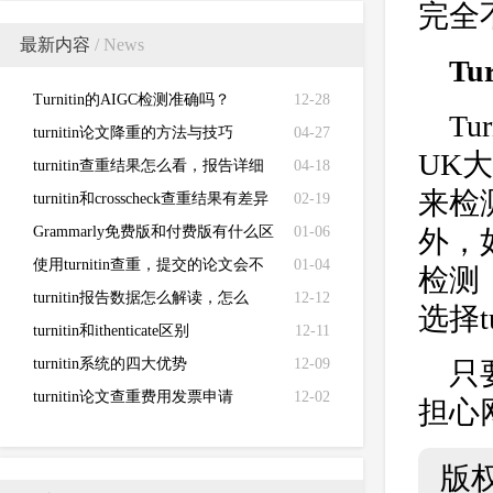
完全
最新内容
/ News
Tu
Turnitin的AIGC检测准确吗？
12-28
Tu
turnitin论文降重的方法与技巧
04-27
UK大
turnitin查重结果怎么看，报告详细
04-18
来检
解读来了！
turnitin和crosscheck查重结果有差异
02-19
Grammarly免费版和付费版有什么区
01-06
外，
别？
使用turnitin查重，提交的论文会不
01-04
检测
会被泄露？
turnitin报告数据怎么解读，怎么
12-12
选择t
看？
turnitin和ithenticate区别
12-11
turnitin系统的四大优势
12-09
只
turnitin论文查重费用发票申请
12-02
担心
版