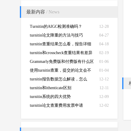
最新内容
/ News
Turnitin的AIGC检测准确吗？
12-28
turnitin论文降重的方法与技巧
04-27
turnitin查重结果怎么看，报告详细
04-18
解读来了！
turnitin和crosscheck查重结果有差异
02-19
Grammarly免费版和付费版有什么区
01-06
别？
使用turnitin查重，提交的论文会不
01-04
会被泄露？
turnitin报告数据怎么解读，怎么
12-12
看？
turnitin和ithenticate区别
12-11
turnitin系统的四大优势
12-09
turnitin论文查重费用发票申请
12-02