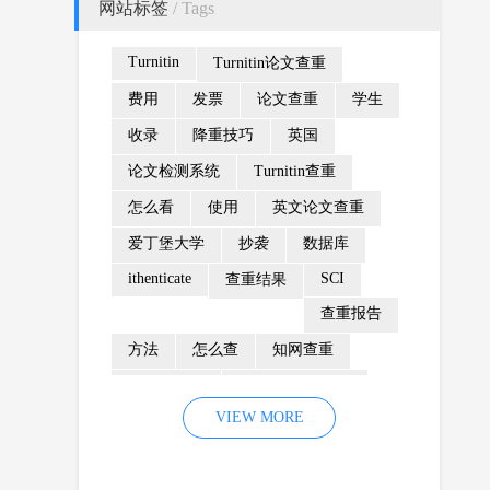
网站标签
/ Tags
Turnitin
Turnitin论文查重
费用
发票
论文查重
学生
收录
降重技巧
英国
论文检测系统
Turnitin查重
怎么看
使用
英文论文查重
爱丁堡大学
抄袭
数据库
ithenticate
SCI
查重结果
查重报告
方法
怎么查
知网查重
防剽窃制度
Turnitin检测系统
VIEW MORE
重复率
颜色
相似性报告
Turnitin查重系统
检测范围