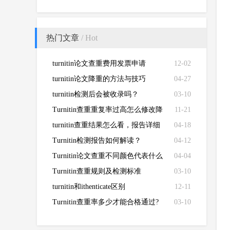
热门文章
/ Hot
turnitin论文查重费用发票申请
12-02
turnitin论文降重的方法与技巧
04-27
turnitin检测后会被收录吗？
03-10
Turnitin查重重复率过高怎么修改降
11-21
低
turnitin查重结果怎么看，报告详细
04-18
解读来了！
Turnitin检测报告如何解读？
04-12
Turnitin论文查重不同颜色代表什么
04-04
Turnitin查重规则及检测标准
03-10
turnitin和ithenticate区别
12-11
Turnitin查重率多少才能合格通过?
03-10