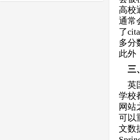
essay
IEEE
留学
课程
高校
crosscheck
作用
维基百科
通常
剽窃行为
防剽窃
著作权检测
了ci
reference
留学生
英国留学生
多分
时间
此外
准确
价格
参考文献
官网维护
学术不端检测
订购
三
英国大学
英文论文降重
英
防盗版软件
学校
出版公司
收费标准
查重系统
多少钱
学校
nature
多久
防作弊
美国
网站
学术诚信教育
实施路径
可以
Springer
美国高校
论文修改
文数
英国高校
多少合格
Spr