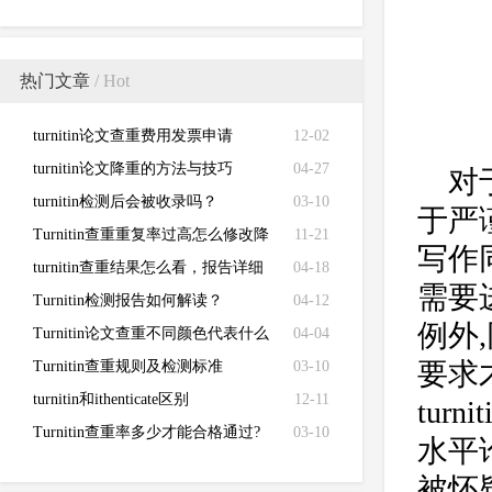
热门文章
/ Hot
turnitin论文查重费用发票申请
12-02
turnitin论文降重的方法与技巧
04-27
对
turnitin检测后会被收录吗？
03-10
于严
Turnitin查重重复率过高怎么修改降
11-21
写作
低
turnitin查重结果怎么看，报告详细
04-18
需要
解读来了！
Turnitin检测报告如何解读？
04-12
例外
Turnitin论文查重不同颜色代表什么
04-04
要求
Turnitin查重规则及检测标准
03-10
turnitin和ithenticate区别
12-11
tur
Turnitin查重率多少才能合格通过?
03-10
水平
被怀