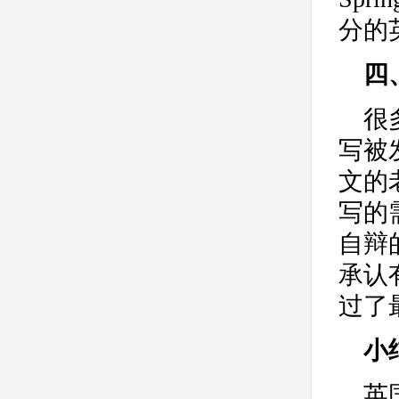
分的
四
很
写被
文的
写的
自辩
承认
过了
小
英