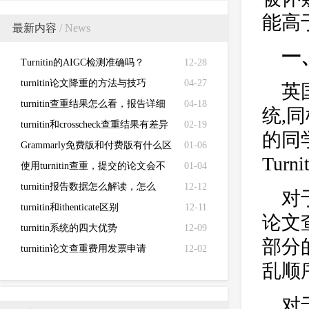
能高于
最新内容
/ News
一
Turnitin的AIGC检测准确吗？
12-28
turnitin论文降重的方法与技巧
04-27
英
turnitin查重结果怎么看，报告详细
04-18
统,
解读来了！
turnitin和crosscheck查重结果有差异
02-19
的同
Grammarly免费版和付费版有什么区
01-06
Tur
别？
使用turnitin查重，提交的论文会不
01-04
会被泄露？
turnitin报告数据怎么解读，怎么
12-12
对
看？
turnitin和ithenticate区别
12-11
论文
turnitin系统的四大优势
12-09
部分
turnitin论文查重费用发票申请
12-02
乱顺
对