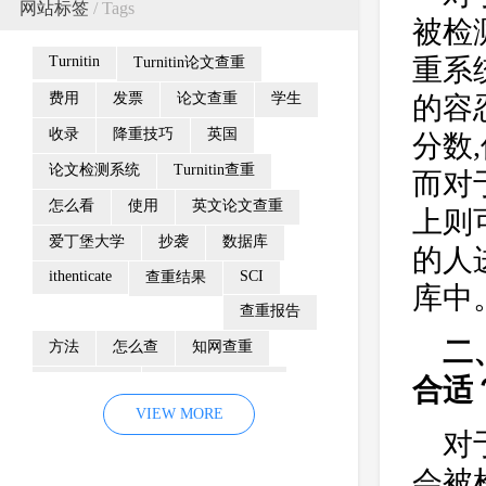
网站标签
/ Tags
被检
Turnitin
重系
Turnitin论文查重
费用
发票
论文查重
学生
的容
收录
降重技巧
英国
分数,
论文检测系统
Turnitin查重
而对
怎么看
使用
英文论文查重
上则可
爱丁堡大学
抄袭
数据库
的人
ithenticate
SCI
查重结果
库中
查重报告
二
方法
怎么查
知网查重
合适
防剽窃制度
Turnitin检测系统
VIEW MORE
重复率
颜色
相似性报告
对
Turnitin查重系统
检测范围
会被