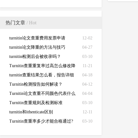
热门文章
/ Hot
turnitin论文查重费用发票申请
12-02
turnitin论文降重的方法与技巧
04-27
turnitin检测后会被收录吗？
03-10
Turnitin查重重复率过高怎么修改降
11-21
低
turnitin查重结果怎么看，报告详细
04-18
解读来了！
Turnitin检测报告如何解读？
04-12
Turnitin论文查重不同颜色代表什么
04-04
Turnitin查重规则及检测标准
03-10
turnitin和ithenticate区别
12-11
Turnitin查重率多少才能合格通过?
03-10