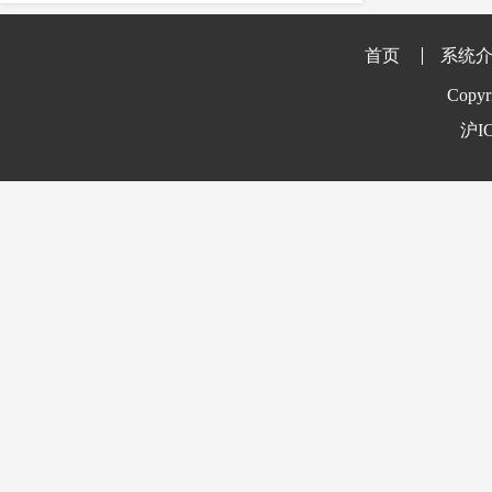
essay
IEEE
留学
课程
crosscheck
作用
维基百科
首页
系统
剽窃行为
防剽窃
著作权检测
Copyr
reference
留学生
英国留学生
沪IC
时间
准确
价格
参考文献
官网维护
学术不端检测
订购
英国大学
英文论文降重
防盗版软件
学校
出版公司
收费标准
查重系统
多少钱
nature
多久
防作弊
美国
学术诚信教育
实施路径
Springer
美国高校
论文修改
英国高校
多少合格