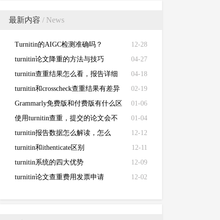
最新内容
/ News
Turnitin的AIGC检测准确吗？
12-28
turnitin论文降重的方法与技巧
04-27
turnitin查重结果怎么看，报告详细
04-18
解读来了！
turnitin和crosscheck查重结果有差异
02-19
Grammarly免费版和付费版有什么区
01-06
别？
使用turnitin查重，提交的论文会不
01-04
会被泄露？
turnitin报告数据怎么解读，怎么
12-12
看？
turnitin和ithenticate区别
12-11
turnitin系统的四大优势
12-09
turnitin论文查重费用发票申请
12-02